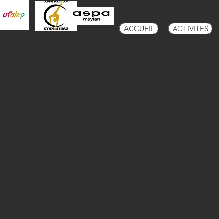
ACCUEIL
ACTIVITES
Tess LESC